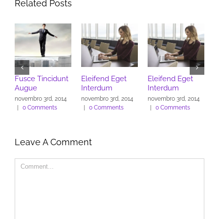
Related Posts
ncidunt
Eleifend Eget
Eleifend Eget
Cras Ultricies E
Interdum
Interdum
Ibhi
rd, 2014
novembro 3rd, 2014
novembro 3rd, 2014
novembro 3rd, 201
ents
|
0 Comments
|
0 Comments
|
0 Comments
Leave A Comment
Comment