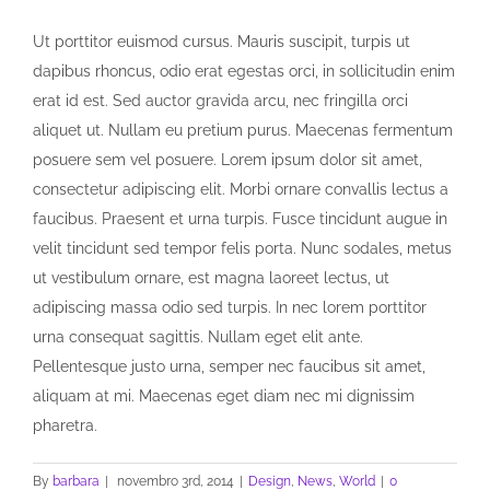
Ut porttitor euismod cursus. Mauris suscipit, turpis ut
dapibus rhoncus, odio erat egestas orci, in sollicitudin enim
erat id est. Sed auctor gravida arcu, nec fringilla orci
aliquet ut. Nullam eu pretium purus. Maecenas fermentum
posuere sem vel posuere. Lorem ipsum dolor sit amet,
consectetur adipiscing elit. Morbi ornare convallis lectus a
faucibus. Praesent et urna turpis. Fusce tincidunt augue in
velit tincidunt sed tempor felis porta. Nunc sodales, metus
ut vestibulum ornare, est magna laoreet lectus, ut
adipiscing massa odio sed turpis. In nec lorem porttitor
urna consequat sagittis. Nullam eget elit ante.
Pellentesque justo urna, semper nec faucibus sit amet,
aliquam at mi. Maecenas eget diam nec mi dignissim
pharetra.
By
barbara
|
novembro 3rd, 2014
|
Design
,
News
,
World
|
0