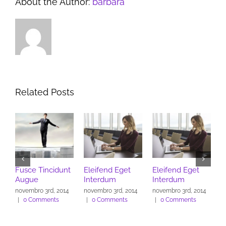
About the Author:
barbara
Related Posts
ncidunt
Eleifend Eget
Eleifend Eget
Cras Ultricies E
Interdum
Interdum
Ibhi
rd, 2014
novembro 3rd, 2014
novembro 3rd, 2014
novembro 3rd, 201
ents
|
0 Comments
|
0 Comments
|
0 Comments