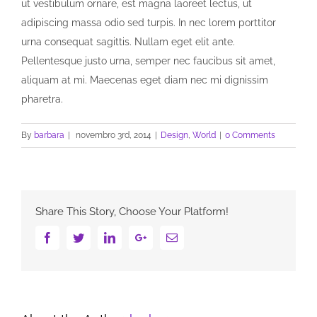
ut vestibulum ornare, est magna laoreet lectus, ut
adipiscing massa odio sed turpis. In nec lorem porttitor
urna consequat sagittis. Nullam eget elit ante.
Pellentesque justo urna, semper nec faucibus sit amet,
aliquam at mi. Maecenas eget diam nec mi dignissim
pharetra.
By
barbara
|
novembro 3rd, 2014
|
Design
,
World
|
0 Comments
Share This Story, Choose Your Platform!
Facebook
Twitter
Linkedin
Google+
Email