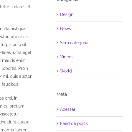
etur sodales et
Design
ulla nisl quis
News
lputate ut nisi.
Sem categoria
turpis odio sit
odales, urna eget
Videos
t mauris enim.
 lobortis. Proin
World
or mi, quis auctor
 faucibus.
Meta
s orci, in
lam eu pretium
Acessar
onsectetur
 tincidunt augue
Feed de posts
st magna laoreet