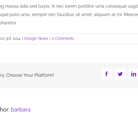
ing massa odio sed turpis. In nec lorem porttitor urna consequat sagi
tesque justo urna, semper nec faucibus sit amet, aliquam at mi. Maec
pharetra.
ro 3rd, 2014
|
Design
,
News
|
0 Comments
Facebook
Twitter
ry, Choose Your Platform!
hor:
barbara