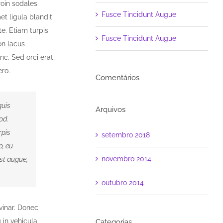
roin sodales
Fusce Tincidunt Augue
t ligula blandit
e. Etiam turpis
Fusce Tincidunt Augue
on lacus
c. Sed orci erat,
ero.
Comentários
quis
Arquivos
od.
rpis
setembro 2018
o, eu
novembro 2014
est augue,
outubro 2014
vinar. Donec
 in vehicula
Categorias