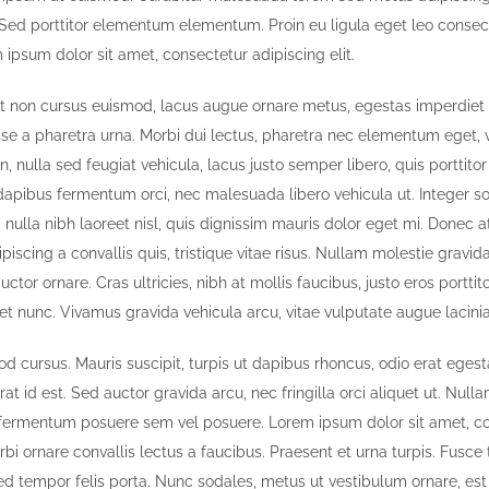
d porttitor elementum elementum. Proin eu ligula eget leo consect
ipsum dolor sit amet, consectetur adipiscing elit.
it non cursus euismod, lacus augue ornare metus, egestas imperdiet n
se a pharetra urna. Morbi dui lectus, pharetra nec elementum eget, vu
nulla sed feugiat vehicula, lacus justo semper libero, quis porttitor 
 dapibus fermentum orci, nec malesuada libero vehicula ut. Integer s
 nulla nibh laoreet nisl, quis dignissim mauris dolor eget mi. Donec a
dipiscing a convallis quis, tristique vitae risus. Nullam molestie gravida
auctor ornare. Cras ultricies, nibh at mollis faucibus, justo eros porttit
et nunc. Vivamus gravida vehicula arcu, vitae vulputate augue lacinia
od cursus. Mauris suscipit, turpis ut dapibus rhoncus, odio erat egesta
erat id est. Sed auctor gravida arcu, nec fringilla orci aliquet ut. Nul
fermentum posuere sem vel posuere. Lorem ipsum dolor sit amet, c
orbi ornare convallis lectus a faucibus. Praesent et urna turpis. Fusce
 sed tempor felis porta. Nunc sodales, metus ut vestibulum ornare, e