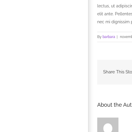
lectus, ut adipisc
elit ante. Pellen
nec mi dignissim 
By
barbara
|
novemb
Share This Sto
About the Aut