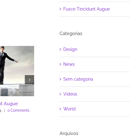
Fusce Tincidunt Augue
Categorias
Design
News
Sem categoria
Videos
Eleifend Eget Interdum
Eleifend Eget Interdum
World
novembro 3rd, 2014
|
0 Comments
novembro 3rd, 2014
|
0 Comments
Arquivos