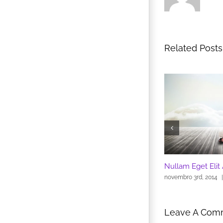
Related Posts
am Eget Elit Ante
Nullam Eget Elit Ante
Fu
bro 3rd, 2014
|
0 Comments
novembro 3rd, 2014
|
0 Comments
nov
Leave A Com