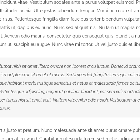
tincidunt vitae. Vestibulum sodales ante a purus volutpat euismod. P
licitudin lacinia. Ut egestas bibendum tempor. Morbi non nibh sit ame
 risus. Pellentesque fringilla diam faucibus tortor bibendum vulputat
mattis ut, dapibus eu nunc. Nunc sed aliquet nisi. Nullam ut magna n
t. Aenean odio mauris, consectetur quis consequat quis, blandit a nun
um ut, suscipit eu augue. Nunc vitae mi tortor. Ut vel justo quis et lib
utpat nibh sit amet libero ornare non laoreet arcu luctus. Donec id arcu 
ismod placerat sit amet ut metus. Sed imperdiet fringilla sem eget euism
que habitant morbi tristique senectus et netus et malesuada fames ac tu
Pellentesque adipiscing, neque ut pulvinar tincidunt, est sem euismod odi
er turpis nisl sit amet velit. Nullam vitae nibh odio noibh. Vestibulum ut 
purus.
rtis justo at pretium. Nunc malesuada ante sit amet purus ornare pul
m ipsum at euismod. Curabitur malesuada lorem sed metus adipiscing